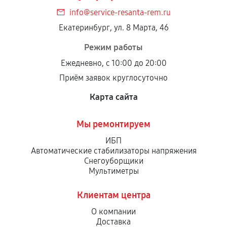
дефектов.
info@service-resanta-rem.ru
Установка была выполнена нашим сервисным
Екатеринбург, ул. 8 Марта, 46
центром.
При этом гарантия на сами комплектующие
Режим работы
остается на стороне производителя или
Ежедневно, с 10:00 до 20:00
продавца. За качество сторонних деталей
Приём заявок круглосуточно
сервисный центр ответственности не несет.
Карта сайта
Мы ремонтируем
ИБП
Автоматические стабилизаторы напряжения
Снегоуборщики
Мультиметры
Клиентам центра
О компании
Доставка