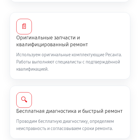
1080 руб
60 минут
Замена кнопок и переключателей
📄
540 руб
20 минут
Оригинальные запчасти и
Замена обмотки трансформатора
квалифицированный ремонт
4050 руб
180 минут
Используем оригинальные комплектующие Ресанта.
Работы выполняют специалисты с подтверждённой
Обновление прошивки платы управления
квалификацией.
720 руб
40 минут
Замена силового ключа
🔍
1350 руб
45 минут
Бесплатная диагностика и быстрый ремонт
Ремонт системы автоматической стабилизации
Проводим бесплатную диагностику, определяем
неисправность и согласовываем сроки ремонта.
2700 руб
120 минут