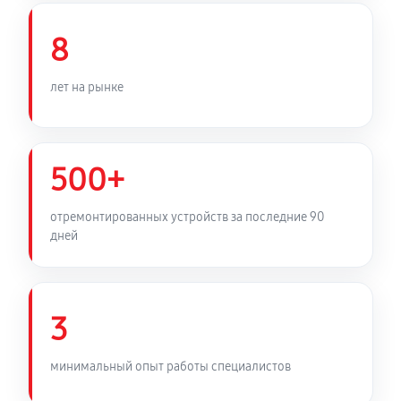
Устранение перегрева трансформатора
8
2250 руб
90 минут
Перепайка разъёмов и контактов
лет на рынке
630 руб
30 минут
Замена силового трансформаторного реле
500+
1440 руб
50 минут
отремонтированных устройств за последние 90
Ремонт или замена автоматического выключателя
дней
1170 руб
45 минут
Устранение следов короткого замыкания
3
1800 руб
80 минут
минимальный опыт работы специалистов
Ремонт корпуса стабилизатора (вмятины, трещины)