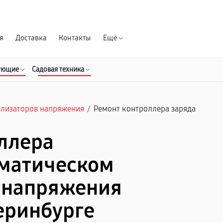
Гарантия д
я
Доставка
Контакты
Ещё
ующие
Садовая техника
илизаторов напряжения
/
Ремонт контроллера заряда
ллера
оматическом
 напряжения
теринбурге