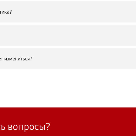
тика?
т измениться?
сь вопросы?