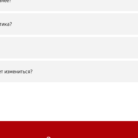
анее?
тика?
т измениться?