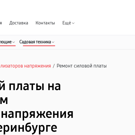
Гарантия д
я
Доставка
Контакты
Ещё
ующие
Садовая техника
илизаторов напряжения
/
Ремонт силовой платы
й платы на
ом
 напряжения
теринбурге