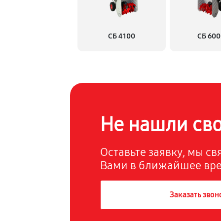
Замена прокладки в области 
СБ 4100
СБ 60
Замена ремней
Чистка топливной системы
Установка комплекта проклад
Не нашли св
Чистка бака
Оставьте заявку, мы с
Вами в ближайшее вр
Чистка карбюратора
Заказать звон
Замена/Pемонт шнека