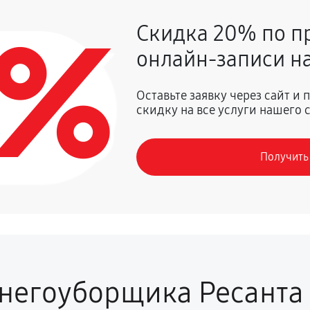
0%
Скидка 20% по п
1260 руб
онлайн-записи на
540 руб
Оставьте заявку через сайт и
скидку на все услуги нашего 
1040 руб
Получить
950 руб
сии
1220 руб
2250 руб
негоуборщика Ресанта
1620 руб