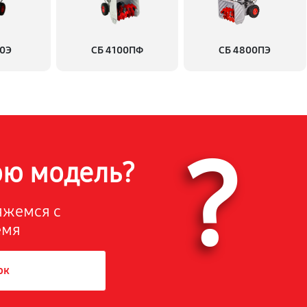
двигателя и редуктора
2250 руб
00Э
СБ 4100ПФ
СБ 4800ПЭ
990 руб
950 руб
?
ок двигателя
3150 руб
ою модель?
680 руб
вяжемся с
емя
700 руб
ок
1420 руб