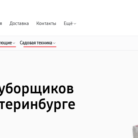
Гарантия д
я
Доставка
Контакты
Ещё
ующие
Садовая техника
оуборщиков
атеринбурге