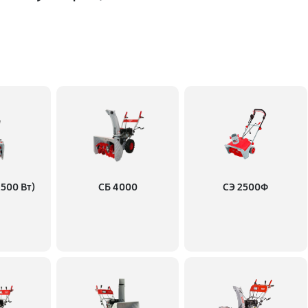
3510 руб
в карбюратора
900 руб
1130 руб
в
720 руб
500 Вт)
СБ 4000
СЭ 2500Ф
740 руб
2160 руб
720 руб