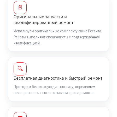
Замена/Pемонт стартера
📄
650 руб
60 минут
Оригинальные запчасти и
Замена расходных материалов карбюратора
квалифицированный ремонт
900 руб
60 минут
Используем оригинальные комплектующие Ресанта.
Работы выполняют специалисты с подтверждённой
Замена шины на колесном диске
квалификацией.
900 руб
60 минут
Замена ремней снегоуборщика Ресанта СБ 4000
🔍
990 руб
60 минут
Бесплатная диагностика и быстрый ремонт
Смазка втулок снегоуборщика Ресанта СБ 4000
Проводим бесплатную диагностику, определяем
неисправность и согласовываем сроки ремонта.
540 руб
60 минут
Чистка снегоуборщика
540 руб
60 минут