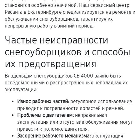
становится особенно значимой. Наш сервисный центр
Ресанта в Екатеринбурге специализируется на ремонте и
обслуживании снегоуборщиков, гарантируя их
Документы для подтверждения
непрерывную работу в зимний период.
гарантии
Частые неисправности
Гарантийный талон.
снегоуборщиков и способы
Акт выполненных работ с датой, перечнем
их предотвращения
услуг и сроком гарантии.
Документы на установленные комплектующие
Владельцам снегоуборщиков СБ 4000 важно быть
и кассовый чек.
осведомленными о распространенных неполадках их
эксплуатации:
Износ рабочих частей:
регулярное использование
Расширенная гарантия
приводит к потрепанности лопастей и ремней.
Проблемы с двигателем:
неправильная
В некоторых случаях возможно оформление
эксплуатация или отсутствие обслуживания могут
расширенной гарантии. Стоимость, сроки и
привести к поломке двигателя.
условия продления согласовываются отдельно и
Засорение рабочего механизма:
эксплуатация