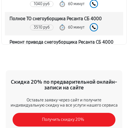
1040 руб
60 минут
Полное ТО снегоуборщика Ресанта СБ 4000
3510 руб
60 минут
Ремонт привода снегоуборщика Ресанта СБ 4000
1130 руб
60 минут
Регулировка зазоров клапанов
720 руб
60 минут
Скидка 20% по предварительной онлайн-
записи на сайте
Замена свечей зажигания
740 руб
60 минут
Оставьте заявку через сайт и получите
индивидуальную скидку на все услуги нашего сервиса
Демонтаж-монтаж двигателя
Получить скидку 20%
2160 руб
60 минут