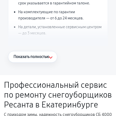
срок указывается в гарантийном талоне.
На комплектующие по гарантии
производителя — от 6 до 24 месяцев.
На детали, установленные сервисным центром
— до 3 месяцев.
Что считается гарантийным случаем
Показать полностью
Повторное возникновение неисправности,
напрямую связанной с выполненным
ремонтом.
Профессиональный сервис
Поломка установленной детали при
по ремонту снегоуборщиков
нормальной эксплуатации в течение
гарантийного срока.
Ресанта в Екатеринбурге
Несоответствие комплектующей заявленным
техническим характеристикам.
С приходом зимы, надежность снегоуборщиков СБ 4000