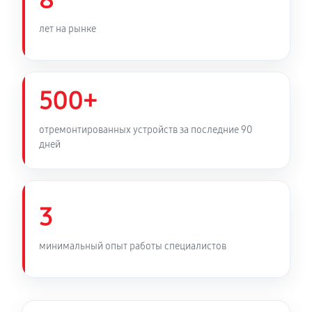
8
680 руб
60 минут
лет на рынке
Чистка карбюратора снегоуборщика Ресанта СБ
4000
700 руб
60 минут
500+
Замена/Pемонт шнека снегоуборщика Ресанта СБ
отремонтированных устройств за последние 90
4000
дней
1420 руб
60 минут
Замена/Pемонт топливопровода
3
810 руб
60 минут
минимальный опыт работы специалистов
Ремонт топливных мембран
1350 руб
60 минут