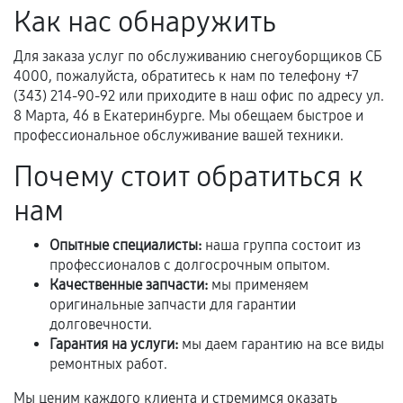
Как нас обнаружить
Если комплектующие куплены
Для заказа услуг по обслуживанию снегоуборщиков СБ
самостоятельно
4000, пожалуйста, обратитесь к нам по телефону +7
(343) 214-90-92 или приходите в наш офис по адресу ул.
Гарантия на выполненные работы может
8 Марта, 46 в Екатеринбурге. Мы обещаем быстрое и
сохраняться полностью или частично, если
профессиональное обслуживание вашей техники.
соблюдены следующие условия:
Предоставленные детали подходят по
Почему стоит обратиться к
техническим параметрам и не имеют внешних
нам
дефектов.
Установка была выполнена нашим сервисным
Опытные специалисты:
наша группа состоит из
центром.
профессионалов с долгосрочным опытом.
При этом гарантия на сами комплектующие
Качественные запчасти:
мы применяем
остается на стороне производителя или
оригинальные запчасти для гарантии
долговечности.
продавца. За качество сторонних деталей
Гарантия на услуги:
мы даем гарантию на все виды
сервисный центр ответственности не несет.
ремонтных работ.
Мы ценим каждого клиента и стремимся оказать