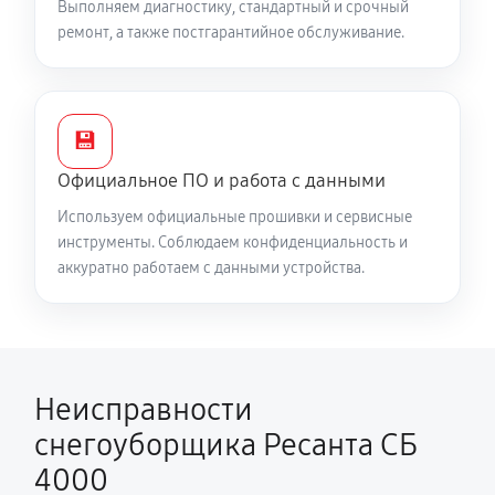
Выполняем диагностику, стандартный и срочный
ремонт, а также постгарантийное обслуживание.
Замена сцепления снегоуборщика Ресанта СБ 4000
990 руб
60 минут
Замена подшипника колеса
💾
810 руб
60 минут
Официальное ПО и работа с данными
Замена маховика снегоуборщика Ресанта СБ 4000
Используем официальные прошивки и сервисные
инструменты. Соблюдаем конфиденциальность и
950 руб
60 минут
аккуратно работаем с данными устройства.
Замена кронштейна трансмиссии
1220 руб
60 минут
Ремонт втулок колес снегоуборщика Ресанта СБ
Неисправности
4000
снегоуборщика Ресанта СБ
2250 руб
60 минут
4000