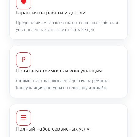
🛡️
Гарантия на работы и детали
Замена цепи привода хода
Предоставляем гарантию на выполненные работы и
1220 руб
60 минут
установленные запчасти от 3-х месяцев.
Замена шкива привода хода
1040 руб
60 минут
₽
Замена (установка) срезного болта
Понятная стоимость и консультация
590 руб
60 минут
Стоимость согласовывается до начала ремонта.
Консультация доступна по телефону и онлайн.
Замена корпуса шнека
1490 руб
60 минут
Смазка осей привода снегоуборщика Ресанта СБ
☰
4000
Полный набор сервисных услуг
1260 руб
60 минут