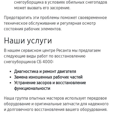
фиксируются в документах.
снегоуборщика в условиях обильных снегопадов
может вызвать его засорение.
Предотвратить эти проблемы поможет своевременное
Когда гарантия не действует
техническое обслуживание и регулярная осмотр
состояния рабочих элементов.
Нарушение правил эксплуатации,
Наши услуги
механические повреждения, попадание влаги,
перегрев, коррозия.
В нашем сервисном центре Ресанта мы предлагаем
Самостоятельный ремонт или вмешательство
следующие виды работ по восстановлению
третьих лиц.
снегоуборщиков СБ 4000:
Естественный износ деталей, если иное не
Диагностика и ремонт двигателя
предусмотрено отдельно.
Замена изношенных рабочих частей
Устранение засоров и восстановление
Обращение после окончания гарантийного
функциональности
срока.
Наша группа опытных мастеров использует передовое
Программные сбои, если это не указано в
оборудование и оригинальные запчасти для надежного
отдельных условиях.
и долговечного восстановления вашего оборудования.