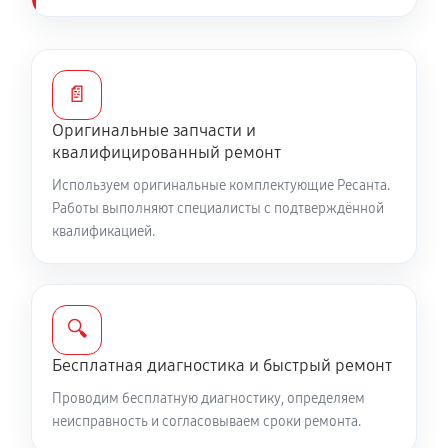
Замена/Pемонт шнека снегоуборщика Ресанта СЭ
2800Т (с возможностью работы при низких
📄
температурах)
1420 руб
60 минут
Оригинальные запчасти и
квалифицированный ремонт
Замена/Pемонт топливопровода
Используем оригинальные комплектующие Ресанта.
810 руб
60 минут
Работы выполняют специалисты с подтверждённой
квалификацией.
Ремонт топливных мембран
1350 руб
60 минут
🔍
Замена/Pемонт стартера
Бесплатная диагностика и быстрый ремонт
650 руб
60 минут
Проводим бесплатную диагностику, определяем
неисправность и согласовываем сроки ремонта.
Замена расходных материалов карбюратора