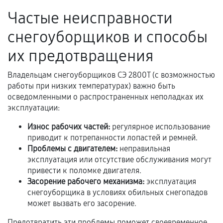
Гарантийный талон.
Частые неисправности
Акт выполненных работ с датой, перечнем
услуг и сроком гарантии.
снегоуборщиков и способы
Документы на установленные комплектующие
их предотвращения
и кассовый чек.
Владельцам снегоуборщиков СЭ 2800Т (с возможностью
работы при низких температурах) важно быть
осведомленными о распространенных неполадках их
Расширенная гарантия
эксплуатации:
В некоторых случаях возможно оформление
Износ рабочих частей:
регулярное использование
расширенной гарантии. Стоимость, сроки и
приводит к потрепанности лопастей и ремней.
условия продления согласовываются отдельно и
Проблемы с двигателем:
неправильная
фиксируются в документах.
эксплуатация или отсутствие обслуживания могут
привести к поломке двигателя.
Засорение рабочего механизма:
эксплуатация
снегоуборщика в условиях обильных снегопадов
Когда гарантия не действует
может вызвать его засорение.
Нарушение правил эксплуатации,
Предотвратить эти проблемы поможет своевременное