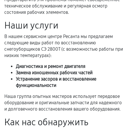
механические повреждения, попадание влаги,
техническое обслуживание и регулярная осмотр
перегрев, коррозия.
состояния рабочих элементов.
Самостоятельный ремонт или вмешательство
Наши услуги
третьих лиц.
В нашем сервисном центре Ресанта мы предлагаем
Естественный износ деталей, если иное не
следующие виды работ по восстановлению
предусмотрено отдельно.
снегоуборщиков СЭ 2800Т (с возможностью работы при
Обращение после окончания гарантийного
низких температурах):
срока.
Диагностика и ремонт двигателя
Программные сбои, если это не указано в
Замена изношенных рабочих частей
отдельных условиях.
Устранение засоров и восстановление
функциональности
Наша группа опытных мастеров использует передовое
Если комплектующие куплены
оборудование и оригинальные запчасти для надежного
самостоятельно
и долговечного восстановления вашего оборудования.
Как нас обнаружить
Гарантия на выполненные работы может
сохраняться полностью или частично, если