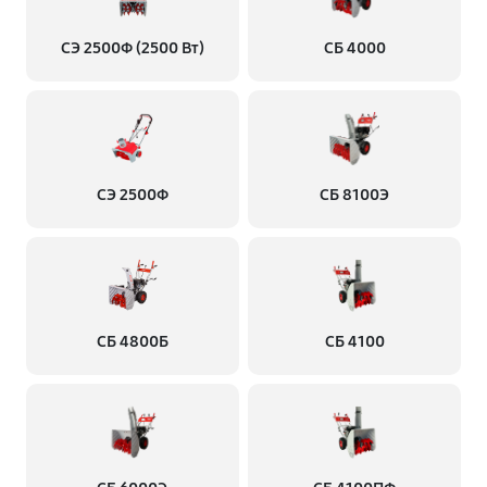
Замена глушителя снегоуборщика Ресанта СЭ
СЭ 2500Ф (2500 Вт)
СБ 4000
2800Т (с возможностью работы при низких
температурах)
900 руб
60 минут
Замена подшипников снегоуборщика Ресанта СЭ
СЭ 2500Ф
СБ 8100Э
2800Т (с возможностью работы при низких
температурах)
990 руб
60 минут
СБ 4800Б
СБ 4100