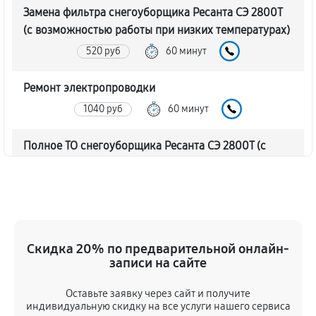
Замена фильтра снегоуборщика Ресанта СЭ 2800Т
(с возможностью работы при низких температурах)
520 руб
60 минут
Ремонт электропроводки
1040 руб
60 минут
Полное ТО снегоуборщика Ресанта СЭ 2800Т (с
возможностью работы при низких температурах)
3510 руб
60 минут
Ремонт привода снегоуборщика Ресанта СЭ 2800Т
(с возможностью работы при низких температурах)
Скидка 20% по предварительной онлайн-
1130 руб
60 минут
записи на сайте
Оставьте заявку через сайт и получите
Регулировка зазоров клапанов
индивидуальную скидку на все услуги нашего сервиса