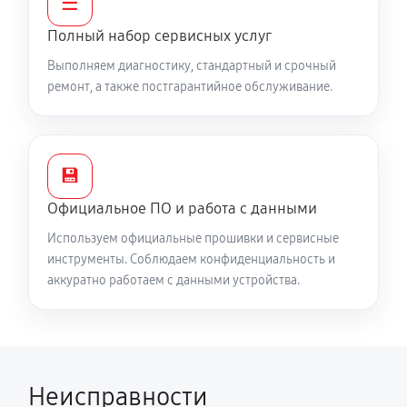
☰
1220 руб
60 минут
Полный набор сервисных услуг
Замена шкива привода хода
Выполняем диагностику, стандартный и срочный
ремонт, а также постгарантийное обслуживание.
1040 руб
60 минут
Замена (установка) срезного болта
590 руб
60 минут
💾
Официальное ПО и работа с данными
Замена корпуса шнека
Используем официальные прошивки и сервисные
1490 руб
60 минут
инструменты. Соблюдаем конфиденциальность и
аккуратно работаем с данными устройства.
Смазка осей привода снегоуборщика Ресанта СЭ
2800Т (с возможностью работы при низких
температурах)
1260 руб
60 минут
Неисправности