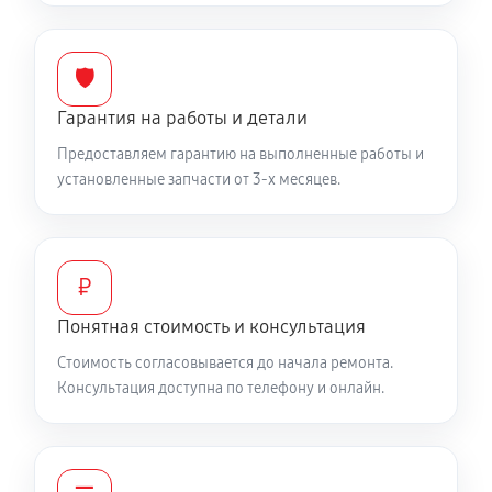
900 руб
60 минут
Замена шины на колесном диске
🛡️
900 руб
60 минут
Гарантия на работы и детали
Замена ремней снегоуборщика Ресанта СЭ 2800Т (с
Предоставляем гарантию на выполненные работы и
установленные запчасти от 3-х месяцев.
возможностью работы при низких температурах)
990 руб
60 минут
Смазка втулок снегоуборщика Ресанта СЭ 2800Т (с
₽
возможностью работы при низких температурах)
Понятная стоимость и консультация
540 руб
60 минут
Стоимость согласовывается до начала ремонта.
Чистка снегоуборщика
Консультация доступна по телефону и онлайн.
540 руб
60 минут
Замена цепи привода хода