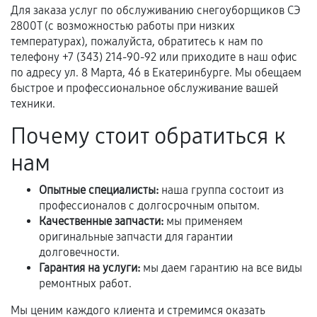
Для заказа услуг по обслуживанию снегоуборщиков СЭ
соблюдены следующие условия:
2800Т (с возможностью работы при низких
Предоставленные детали подходят по
температурах), пожалуйста, обратитесь к нам по
техническим параметрам и не имеют внешних
телефону +7 (343) 214-90-92 или приходите в наш офис
дефектов.
по адресу ул. 8 Марта, 46 в Екатеринбурге. Мы обещаем
быстрое и профессиональное обслуживание вашей
Установка была выполнена нашим сервисным
техники.
центром.
При этом гарантия на сами комплектующие
Почему стоит обратиться к
остается на стороне производителя или
нам
продавца. За качество сторонних деталей
сервисный центр ответственности не несет.
Опытные специалисты:
наша группа состоит из
профессионалов с долгосрочным опытом.
Качественные запчасти:
мы применяем
оригинальные запчасти для гарантии
долговечности.
Гарантия на услуги:
мы даем гарантию на все виды
ремонтных работ.
Мы ценим каждого клиента и стремимся оказать