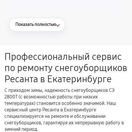
Что считается гарантийным случаем
Показать полностью
Повторное возникновение неисправности,
напрямую связанной с выполненным
ремонтом.
Профессиональный сервис
Поломка установленной детали при
по ремонту снегоуборщиков
нормальной эксплуатации в течение
гарантийного срока.
Ресанта в Екатеринбурге
Несоответствие комплектующей заявленным
техническим характеристикам.
С приходом зимы, надежность снегоуборщиков СЭ
2800Т (с возможностью работы при низких
температурах) становится особенно значимой. Наш
сервисный центр Ресанта в Екатеринбурге
Документы для подтверждения
специализируется на ремонте и обслуживании
гарантии
снегоуборщиков, гарантируя их непрерывную работу в
зимний период.