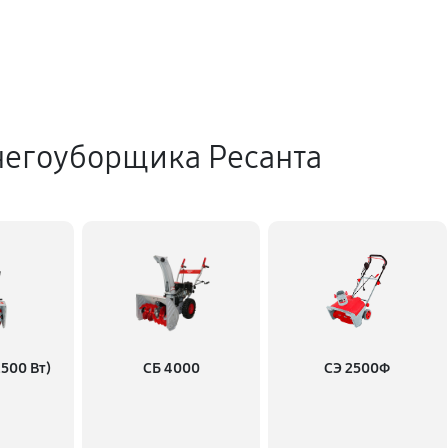
негоуборщика Ресанта
500 Вт)
СБ 4000
СЭ 2500Ф