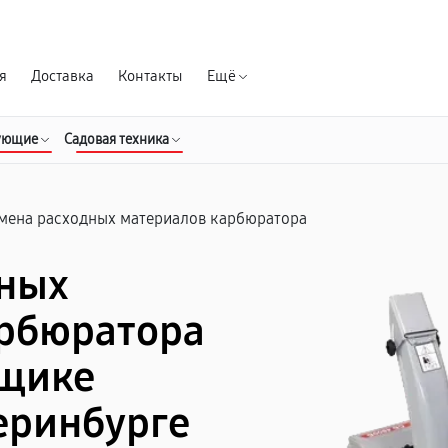
Гарантия д
я
Доставка
Контакты
Ещё
ующие
Садовая техника
мена расходных материалов карбюратора
дных
арбюратора
рщике
теринбурге