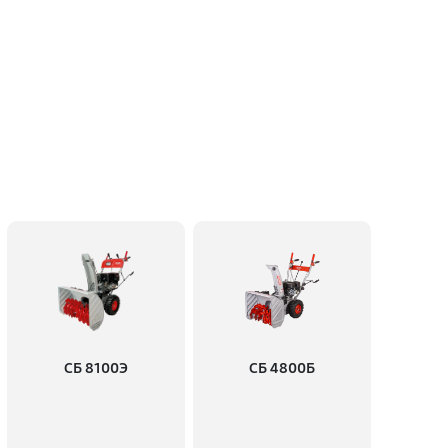
СБ 8100Э
СБ 4800Б