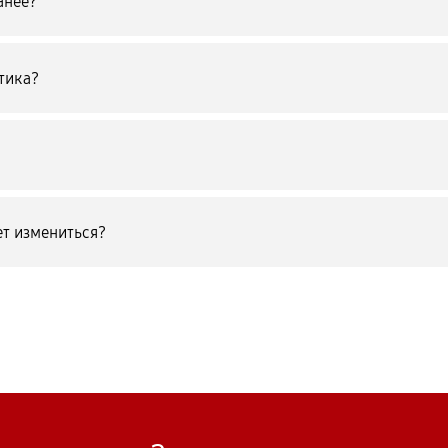
анее?
тика?
т измениться?