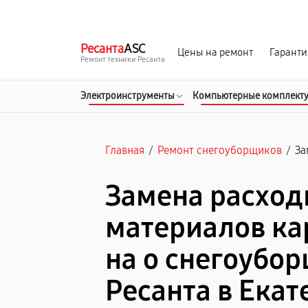
г. Екатеринбург
Ежедневно, с 10:00 до 20:00
Ресанта
ASC
Цены на ремонт
Гаранти
Ремонт техники Ресанта
Электроинструменты
Компьютерные комплект
Главная
/
Ремонт снегоуборщиков
/
За
Замена расхо
материалов к
на о снегоубо
Ресанта в Ека